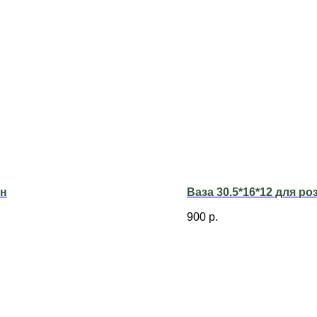
ан
Ваза 30.5*16*12 для роз
900
р.