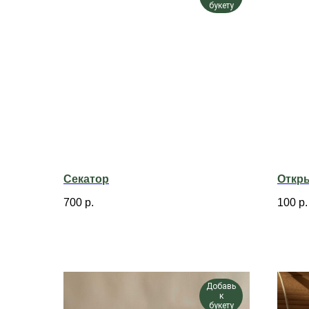
букету
Секатор
Откр
700
р.
100
р.
Добавь
к
букету