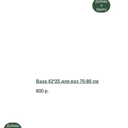
Добавь
к
букету
Ваза 43*25 для роз 70-80 см
800
р.
Добавь