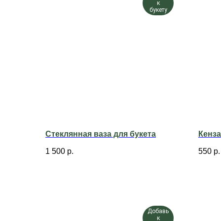
к
букету
Стеклянная ваза для букета
Кенз
1 500
р.
550
р.
Добавь
к