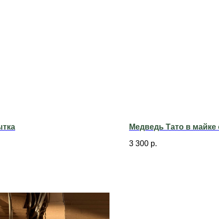
ытка
Медведь Тато в майке
3 300
р.