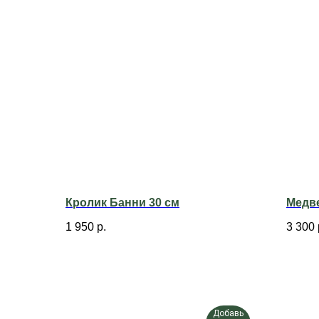
Кролик Банни 30 см
Медве
1 950
р.
3 300
Добавь