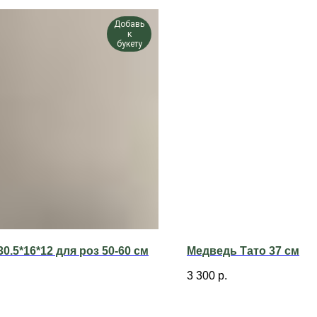
Добавь
к
букету
30.5*16*12 для роз 50-60 см
Медведь Тато 37 см
3 300
р.