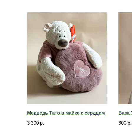
Медведь Тато в майке с сердцем
Ваза 
3 300
р.
600
р.