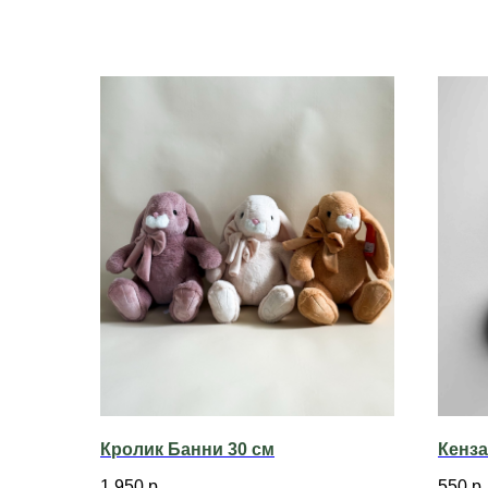
Кролик Банни 30 см
Кенз
1 950
р.
550
р.