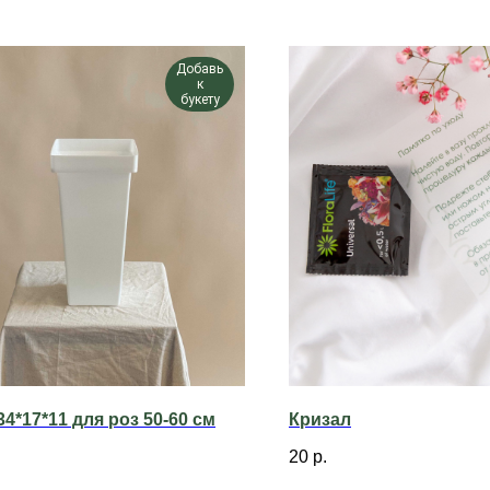
Добавь
к
букету
34*17*11 для роз 50-60 см
Кризал
20
р.