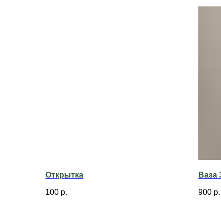
Открытка
Ваза 
100
р.
900
р.