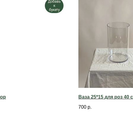
Добавь
к
букету
тор
Ваза 25*15 для роз 40 
700
р.