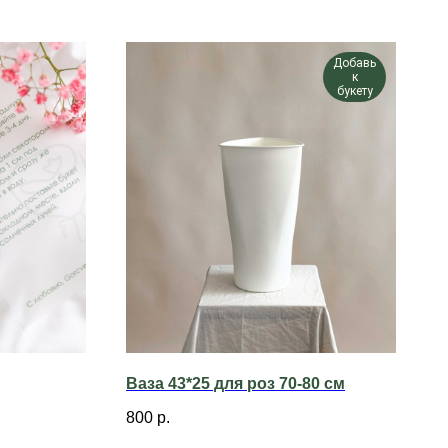
Добавь
к
букету
Ваза 43*25 для роз 70-80 см
800
р.