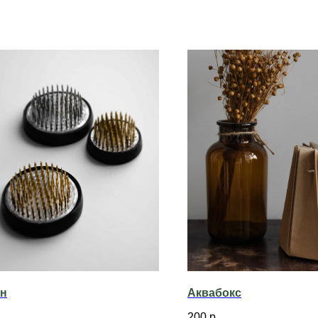
ан
Аквабокс
200
р.