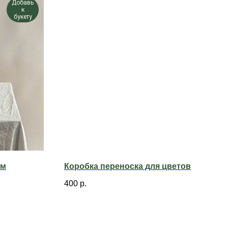
Добавь
к
букету
см
Коробка переноска для цветов
400
р.