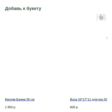
Добавь к букету
Д
б
Кролик Банни 30 см
Ваза 34*17*11 для роз 50-6
1 950
р.
600
р.